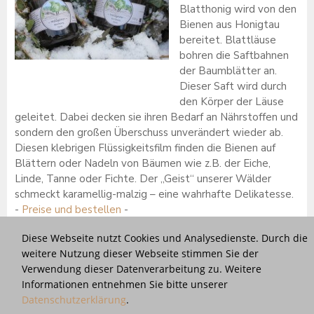
Blatthonig wird von den
Bienen aus Honigtau
bereitet. Blattläuse
bohren die Saftbahnen
der Baumblätter an.
Dieser Saft wird durch
den Körper der Läuse
geleitet. Dabei decken sie ihren Bedarf an Nährstoffen und
sondern den großen Überschuss unverändert wieder ab.
Diesen klebrigen Flüssigkeitsfilm finden die Bienen auf
Blättern oder Nadeln von Bäumen wie z.B. der Eiche,
Linde, Tanne oder Fichte. Der „Geist“ unserer Wälder
schmeckt karamellig-malzig – eine wahrhafte Delikatesse.
-
Preise und bestellen
-
Diese Webseite nutzt Cookies und Analysedienste. Durch die
Konsistenz:
flüssig |
Geschmack:
würzig |
Verfügbarkeit:
weitere Nutzung dieser Webseite stimmen Sie der
Nicht lieferbar. Wir schließen!
Verwendung dieser Datenverarbeitung zu. Weitere
Informationen entnehmen Sie bitte unserer
Datenschutzerklärung
.