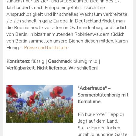
zunächst nur als Zier- und Alleebaum zu Beginn des 17.
Jahrhunderts nach Europa eingeführt. Durch ihre
Anspruchlosigkeit und ihr schnelles Wachstum verbreitete
sie sich schnell in ganz Europa. In Deutschland findet man
die Robinie heute vor allem in Ostbrandenburg und südlich
von Berlin. In bizarr anmutenden Robinienwäldern südlich
von Berlin sammelten unsere Bienen diesen milden, klaren
Honig. -
Preise und bestellen
-
Konsistenz:
flüssig |
Geschmack:
blumig mild |
Verfügbarkeit: Nicht lieferbar. Wir schließen!
"Ackerfreude" –
Sommerblütenhonig mit
Kornblume
Ein blau-roter Teppich
liegt auf dem Land.
Satte Farben locken
unzählig hungrige Gäste,