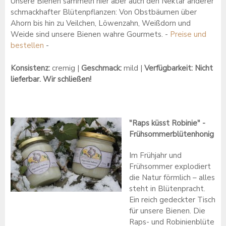
Unsere Bienen sammeln hier aber auch den Nektar anderer
schmackhafter Blütenpflanzen: Von Obstbäumen über
Ahorn bis hin zu Veilchen, Löwenzahn, Weißdorn und
Weide sind unsere Bienen wahre Gourmets. -
Preise und
bestellen
-
Konsistenz:
cremig |
Geschmack:
mild |
Verfügbarkeit: Nicht
lieferbar. Wir schließen!
"Raps küsst Robinie" -
Frühsommerblütenhonig
Im Frühjahr und
Frühsommer explodiert
die Natur förmlich – alles
steht in Blütenpracht.
Ein reich gedeckter Tisch
für unsere Bienen. Die
Raps- und Robinienblüte